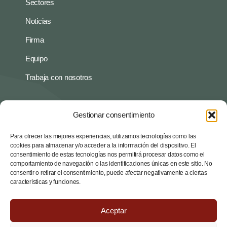
Sectores
Noticias
Firma
Equipo
Trabaja con nosotros
Políticas
Gestionar consentimiento
Política de privacidad
Para ofrecer las mejores experiencias, utilizamos tecnologías como las
Aviso legal
cookies para almacenar y/o acceder a la información del dispositivo. El
consentimiento de estas tecnologías nos permitirá procesar datos como el
comportamiento de navegación o las identificaciones únicas en este sitio. No
Contacto
consentir o retirar el consentimiento, puede afectar negativamente a ciertas
características y funciones.
Av. Diagonal 535, 7ª 2ª, 08029 Barcelona
administracio@arc-associats.net
Aceptar